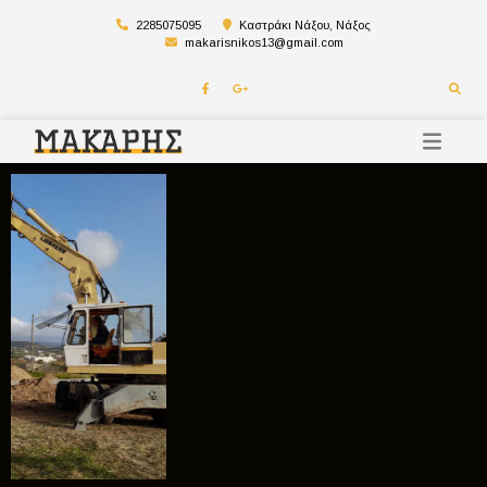
2285075095
Καστράκι Νάξου, Νάξος
makarisnikos13@gmail.com