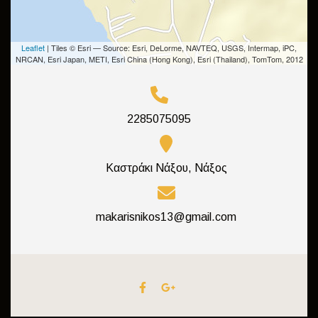
Leaflet
| Tiles © Esri — Source: Esri, DeLorme, NAVTEQ, USGS, Intermap, iPC,
NRCAN, Esri Japan, METI, Esri China (Hong Kong), Esri (Thailand), TomTom, 2012
2285075095
Καστράκι Νάξου, Νάξος
makarisnikos13@gmail.com